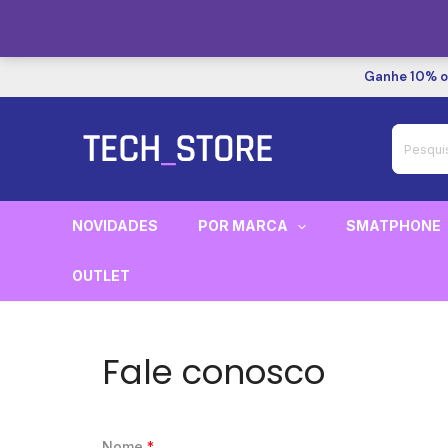
Ir
Ganhe 10% of
para
o
Procurar:
conteúdo
NOVIDADES
POR MARCA
SMATPHONE
OUTLET
Fale conosco
Nome
*